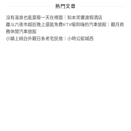
熱門文章
沒有溫泉也能耍廢一天在裡面｜知本芙儷渡假酒店
離斗六夜市超近晚上還能免費KTV唱到嗨的汽車旅館｜觀月商
務休閒汽車旅館
小鎮上純白外觀日系老宅民宿｜小時公館城西