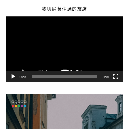
我與尼莫住過的旅店
視
訊
播
放
器
00:00
01:01