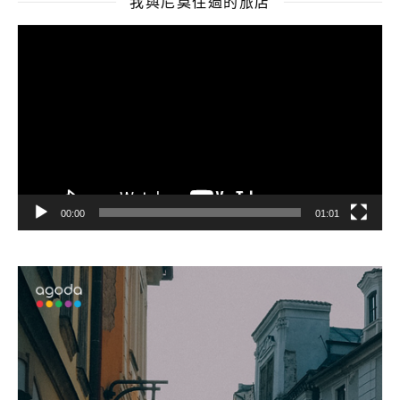
我與尼莫住過的旅店
視
訊
播
放
器
00:00
01:01