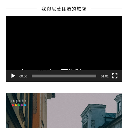
我與尼莫住過的旅店
視
訊
播
放
器
00:00
01:01