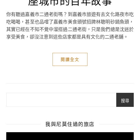
座城市的百年故事
你有聽過嘉義市二通老街嗎？到嘉義市旅遊有去文化路夜市吃
吃喝喝，甚至也品嚐了嘉義市美食頭號招牌林聰明砂鍋魚頭，
其實已經在不知不覺中溜搭過二通老街，只是我們總是沈迷於
享受美食，卻沒注意到這些店家都是具有文化的二通老舖。
閱讀全文
搜尋
我與尼莫住過的旅店
視