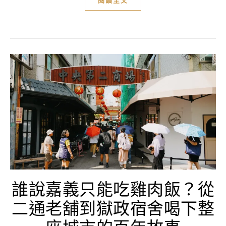
閱讀全文
誰說嘉義只能吃雞肉飯？從
二通老舖到獄政宿舍喝下整