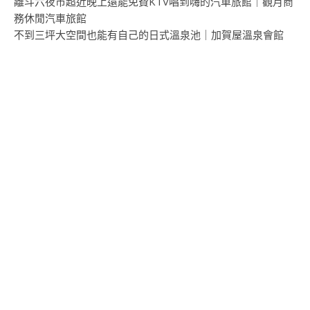
離斗六夜市超近晚上還能免費KTV唱到嗨的汽車旅館｜觀月商
務休閒汽車旅館
不到三坪大空間也能有自己的日式溫泉池｜加賀屋溫泉會館