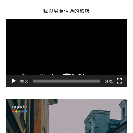
我與尼莫住過的旅店
視
訊
播
放
器
00:00
01:01